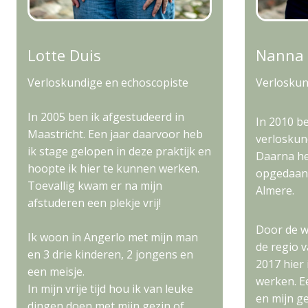
Lotte Duis
Nanna 
Verloskundige en echoscopiste
Verloskun
In 2005 ben ik afgestudeerd in
In 2010 b
Maastricht. Een jaar daarvoor heb
verloskun
ik stage gelopen in deze praktijk en
Daarna heb
hoopte ik hier te kunnen werken.
opgedaan 
Toevallig kwam er na mijn
Almere.
afstuderen een plekje vrij!
Door de w
Ik woon in Angerlo met mijn man
de regio v
en 3 drie kinderen, 2 jongens en
2017 hier
een meisje.
werken. Ee
In mijn vrije tijd hou ik van leuke
en mijn g
dingen doen met mijn gezin of