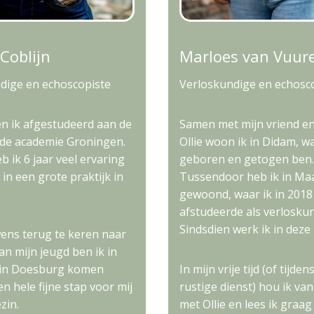
Coblijn
Marloes van Vuur
dige en echoscopiste
Verloskundige en echosc
en ik afgestudeerd aan de
Samen met mijn vriend e
de academie Groningen.
Ollie woon ik in Didam, wa
 ik 6 jaar veel ervaring
geboren en getogen ben.
in een grote praktijk in
Tussendoor heb ik in Maa
gewoond, waar ik in 2018
afstudeerde als verloskun
Sindsdien werk ik in deze 
ens terug te keren naar
an mijn jeugd ben ik in
 in Doesburg komen
In mijn vrije tijd (of tijden
n hele fijne stap voor mij
rustige dienst) hou ik va
ezin.
met Ollie en lees ik graag