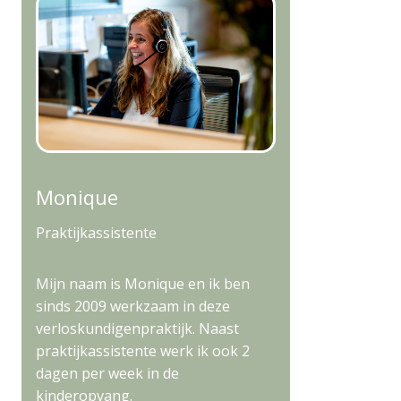
Monique
Praktijkassistente
Mijn naam is Monique en ik ben
sinds 2009 werkzaam in deze
verloskundigenpraktijk. Naast
praktijkassistente werk ik ook 2
dagen per week in de
kinderopvang.