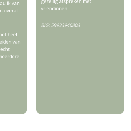
gezellig afspreken met
ou ik van
vriendinnen.
n overal
BIG: 59933946803
het heel
leiden van
 echt
 meerdere