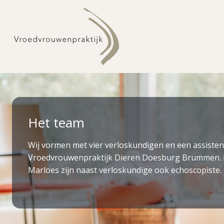
Doorgaan
naar
inhoud
Het team
Wij vormen met vier verloskundigen en een assisten
Vroedvrouwenpraktijk Dieren Doesburg Brummen. 
Marloes zijn naast verloskundige ook echoscopiste.