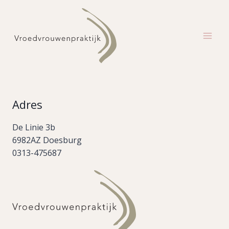
Doorgaan
naar
inhoud
Adres
De Linie 3b
6982AZ Doesburg
0313-475687